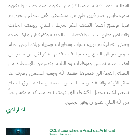
الفعالية ندوة تثقيفية قدمتها كلا من الدكتورة اميرة حوانب والدكتورة
سمية عايش نصار فريق طبي من مستشفى الأمير سطام بالخرج تم
فيها توضيح أهمية الكشف المبكر لسرطان الثدي ووصف الحالات
والأعراض وطرح النسب والاحصائيات الحديثة وفق تقارير وزارة الصحة
وخلال الفعالية تم توزيع نشرات ومطويات توعوية لزيادة الوعي العام
بمرض سرطان الثدي واختتم اللقاء بتقديم الشكر لكل من حضر من
أعضاء هيئة تدريس وموظفات وطالبات. وتعبيرهن بالإستفادة من
النصائح القيمة التي قدموها حفظنا الله وجميع المسلمين وصرف عنا
سائر الأوبئة والاسقام والبسنا لباس الصحة والعافية . وفي الختام
تسعى الكلية بتفعيل الأنشطة التي تهدف نحو مشاركة هادفة، راجياً
من الله العلي القدير أن يوفق الجميع.
أخبار اخري
CCES Launches a Practical Artificial