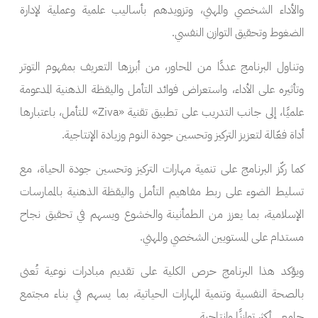
والأداء الشخصي والمهني، وتزويدهم بأساليب علمية وعملية لإدارة
الضغوط وتحقيق التوازن النفسي.
وتناول البرنامج عددًا من المحاور، من أبرزها التعريف بمفهوم التوتر
وتأثيره على الأداء، واستعراض فوائد التأمل واليقظة الذهنية المدعومة
علميًا، إلى جانب التدريب على تطبيق تقنية «Ziva» للتأمل، باعتبارها
أداة فعّالة لتعزيز التركيز وتحسين جودة النوم وزيادة الإنتاجية.
كما ركّز البرنامج على تنمية مهارات التركيز وتحسين جودة الحياة، مع
تسليط الضوء على ربط مفاهيم التأمل واليقظة الذهنية بالممارسات
الإسلامية، بما يعزز من الطمأنينة والخشوع ويسهم في تحقيق نجاح
مستدام على المستويين الشخصي والمهني.
ويؤكد هذا البرنامج حرص الكلية على تقديم مبادرات نوعية تُعنى
بالصحة النفسية وتنمية المهارات الحياتية، بما يسهم في بناء مجتمع
جامعي أكثر توازنًا وإنتاجية.