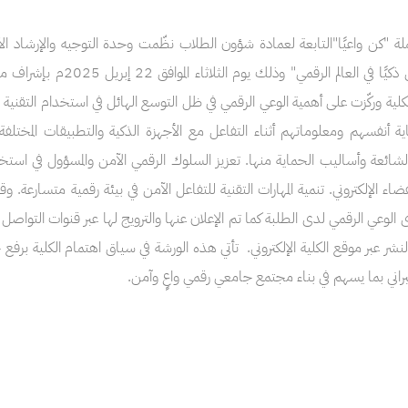
لة "كن واعيًا"التابعة لعمادة شؤون الطلاب نظّمت وحدة التوجيه والإرشاد 
بعنوان "كن ذكيًا في العا
لية وركّزت على أهمية الوعي الرقمي في ظل التوسع الهائل في استخدام التقنية وا
 أنفسهم ومعلوماتهم أثناء التفاعل مع الأجهزة الذكية والتطبيقات المختلف
 الشائعة وأساليب الحماية منها. تعزيز السلوك الرقمي الآمن والمسؤول في استخد
فضاء الإلكتروني. تنمية المهارات التقنية للتفاعل الآمن في بيئة رقمية متسارعة.
لوعي الرقمي لدى الطلبة كما تم الإعلان عنها والترويج لها عبر قنوات التواصل 
نشر عبر موقع الكلية الإلكتروني. تأتي هذه الورشة في سياق اهتمام الكلية برفع 
براني بما يسهم في بناء مجتمع جامعي رقمي واعٍ وآمن.