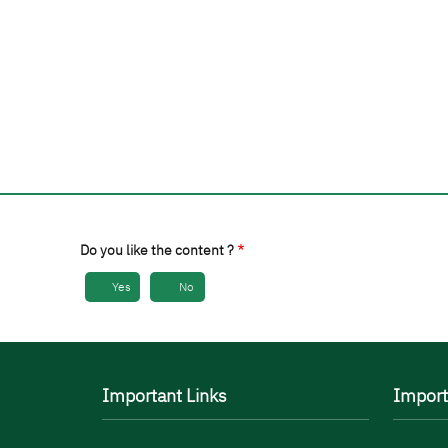
Do you like the content ?
Yes
No
Important Links
Import