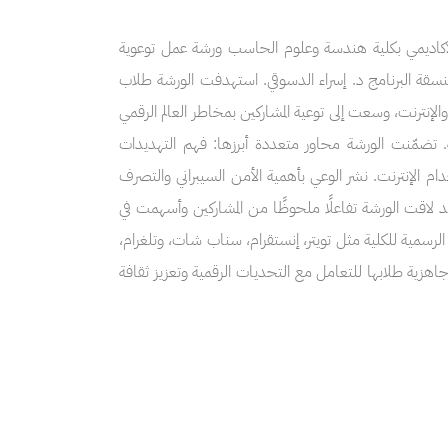
الاكاديمي بكلية هندسة وعلوم الحاسب ورشة عمل توعوية
لم الرقمي" وذلك يوم الثلاثاء الموافق 22 إبريل 2025م بإشراف منسقة البرنامج د. إسراء الدسوقي. استهدفت الورشة طلاب
لإنترنت، وسعت إلى توعية المشاركين بمخاطر العالم الرقمي
ة. تضمّنت الورشة محاور متعددة أبرزها: فهم التهديدات
ام الإنترنت. نشر الوعي بأهمية الأمن السيبراني والتصرف
 وقد لاقت الورشة تفاعلًا ملحوظًا من المشاركين وأسهمت في
الرسمية للكلية مثل تويتر، إنستقرام، سناب شات، وتلغرام،
جاهزية طلابها للتعامل مع التحديات الرقمية وتعزيز ثقافة