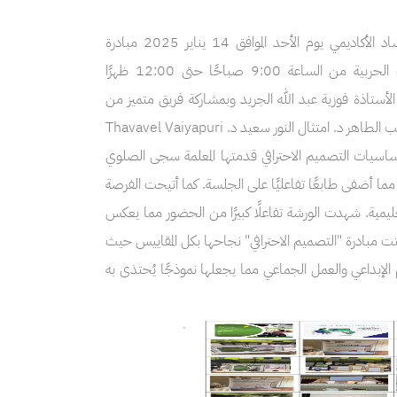
نُفّذت كلية هندسة و علوم الحاسب وحدة المسؤولية المجتمعية و وحدة التوجيه والإرشاد الأكاديمي يوم الأحد الموافق 14 يناير 2025 مبادرة
"التصميم الاحترافي" في مدرسة المتوسطة الخامسة بإسكان المؤسسة العامة للصناعات الحربية من الساعة 9:00 صباحًا حتى 12:00 ظهرًا
ة بإشراف الأستاذة فوزية عبد الله الجريد وبمشاركة فريق متميز من
المختصين في مجال التصميم وهم الاعضاء : د. فاطمة ريان د. اسراء الدسوقي د. صفاء الطيب الطاهر د. امتثال النور سعيد د. Thavavel Vaiyapuri
أساسيات التصميم الاحترافي قدمتها المعلمة سجى الصلوي
 أضفى طابعًا تفاعليًا على الجلسة. كما أتيحت الفرصة
ليمية. شهدت الورشة تفاعلًا كبيرًا من الحضور مما يعكس
ت مبادرة "التصميم الاحترافي" نجاحها بكل المقاييس حيث
لإبداعي والعمل الجماعي مما يجعلها نموذجًا يُحتذى به