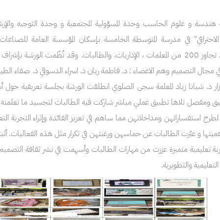
بحضورعدد تجاوز 200 من المعلمات ، الإداريات، والطالبات. وقد نُظّمت الورش
زار د. شبانا زياد المعلمة سجى الصلوي انطلقت الورشة بجلسة تعريفية حول 
 ومفصل تلاها تطبيق عملي مباشر شاركت فيه الطالبات لتجسيد ما تعلمنه مما
طرح استفساراتهن ومداخلاتهن مما ساهم في تعزيز الفائدة وإثراء التجربة التع
ميتها و عبّرت الطالبات عن حماسهن ورغبتهن في تكرار مثل هذه الفعاليات. أثبت
ة تعليمية متميزة عززت من مهارات الطالبات وأسهمت في نشر ثقافة التصميم ا
 التعليمية والتطويرية.