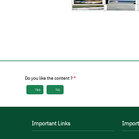
Do you like the content ?
Yes
No
Important Links
Import