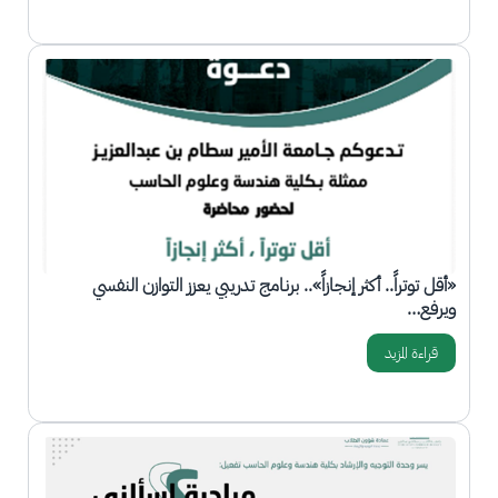
الصورة
«أقل توتراً.. أكثر إنجازاً».. برنامج تدريبي يعزز التوازن النفسي
ويرفع…
قراءة المزيد
الصورة