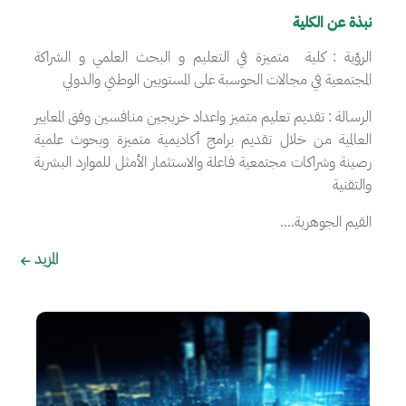
نبذة عن الكلية
الرؤية ‏: كلية متميزة في التعليم و البحث العلمي و الشراكة
المجتمعية في مجالات الحوسبة على المستويين الوطني والدولي
‏الرسالة ‏: تقديم تعليم متميز واعداد خريجين منافسين وفق المعايير
العالمية من خلال تقديم برامج أكاديمية متميزة وبحوث علمية
رصينة وشراكات مجتمعية فاعلة والاستثمار الأمثل للموارد البشرية
والتقنية
‏القيم الجوهرية....‏
المزيد
الصورة