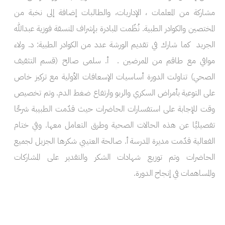
مشاركة من المعلمات ، الإداريات، والطالبات إضافة إلى نخبة من
المختصين والكوادر الطبية. نُظّمت المبادرة بإشراف المنسقة فوزية عبدالله
الجريد كما شارك في تقديم الورشة عدد من الكوادر الطبية: د. ولاء
موافي مع طاقم من الممرضين . أ. سلمى صالح (قسم التثقيف
الصحي) تناولت الدورة أساسيات الإسعافات الأولية مع تركيز خاص
على التوعية بأمراض السكري والربو وارتفاع ضغط الدم. وتم تخصيص
وقت للإجابة على استفسارات الحاضرات حيث قدّمت الطبيبة شرحًا
تفصيليًا عن هذه الحالات الصحية وطرق التعامل معها. وفي ختام
الفعالية قدّمت مديرة المدرسة أ. صالحة العتيبي شكرها الجزيل لجميع
الحاضرات وتم توزيع شهادات الشكر والتقدير على المشاركات
والمساهمات في إنجاح الدورة.