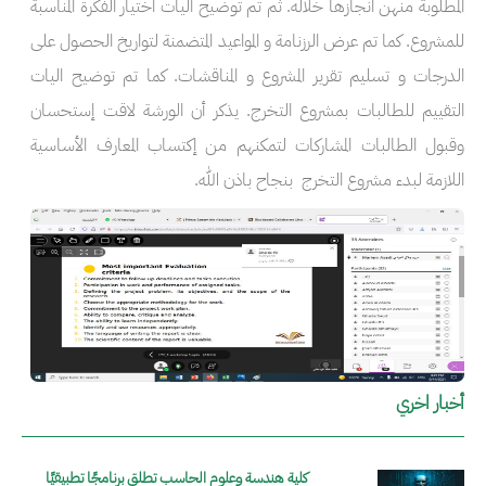
المطلوبة منهن انجازها خلاله. ثم تم توضيح اليات اختيار الفكرة المناسبة
للمشروع. كما تم عرض الرزنامة و المواعيد المتضمنة لتواريخ الحصول على
الدرجات و تسليم تقرير المشروع و المناقشات. كما تم توضيح اليات
التقييم للطالبات بمشروع التخرج. يذكر أن الورشة لاقت إستحسان
وقبول الطالبات المشاركات لتمكنهم من إكتساب المعارف الأساسية
اللازمة لبدء مشروع التخرج بنجاح باذن الله.
الصورة
أخبار اخري
كلية هندسة وعلوم الحاسب تطلق برنامجًا تطبيقيًا